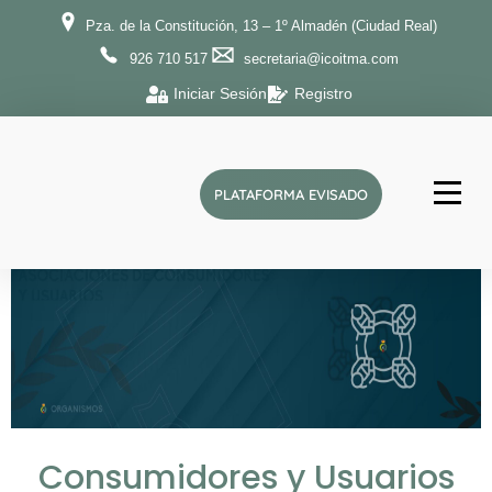
Pza. de la Constitución, 13 – 1º Almadén (Ciudad Real)
926 710 517
secretaria@icoitma.com
Iniciar Sesión
Registro
PLATAFORMA EVISADO
ICOITMA
Ilustre Colegio Oficial de Ingenieros Técnicos de Minas y Graduados en Minas y Energía de la provincia de Ciudad Real
Consumidores y Usuarios