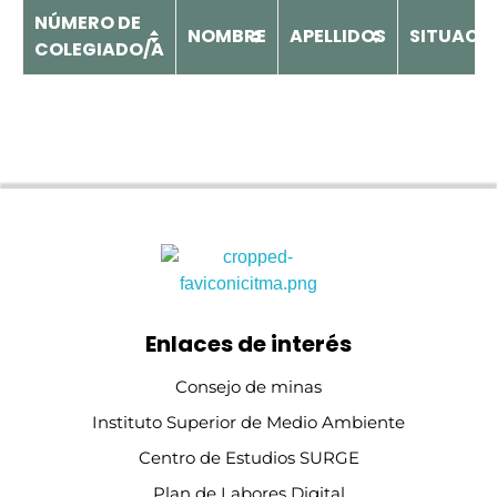
NÚMERO DE
NOMBRE
APELLIDOS
SITUACI
COLEGIADO/A
ICOITMA
Ilustre Colegio Oficial de Ingenieros Técnicos de Minas y Graduados en Minas y Energía de la provincia de Ciudad Real
Enlaces de interés
Consejo de minas
Instituto Superior de Medio Ambiente
Centro de Estudios SURGE
Plan de Labores Digital