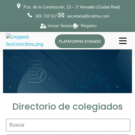
Pza. de la Constitución, 13 – 1º Almadén (Ciudad Real)
926 710 517
secretaria@icoitma.com
Iniciar Sesión
Registro
PLATAFORMA EVISADO
ICOITMA
Ilustre Colegio Oficial de Ingenieros Técnicos de Minas y Graduados en Minas y Energía de la provincia de Ciudad Real
Directorio de colegiados