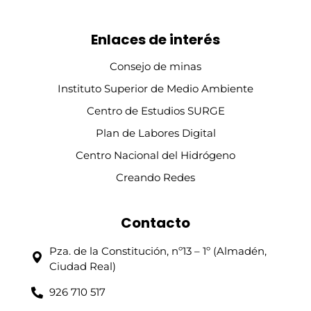
ICOITMA
Ilustre Colegio Oficial de Ingenieros Técnicos de Minas y Graduados en Minas y Energía de la provincia de Ciudad Real
Enlaces de interés
Consejo de minas
Instituto Superior de Medio Ambiente
Centro de Estudios SURGE
Plan de Labores Digital
Centro Nacional del Hidrógeno
Creando Redes
Contacto
Pza. de la Constitución, nº13 – 1º (Almadén,
Ciudad Real)
926 710 517