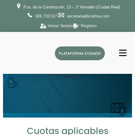
Pza. de la Constitución, 13 – 1º Almadén (Ciudad Real)
926 710 517
secretaria@icoitma.com
Iniciar Sesión
Registro
PLATAFORMA EVISADO
ICOITMA
Ilustre Colegio Oficial de Ingenieros Técnicos de Minas y Graduados en Minas y Energía de la provincia de Ciudad Real
Cuotas aplicables